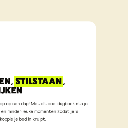
EN,
STILSTAAN
,
IJKEN
op op een dag! Met dit doe-dagboek sta je
uke en minder leuke momenten zodat je 's
oppie je bed in kruipt.