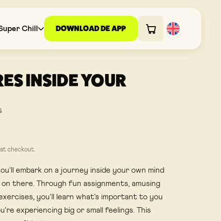
DOWNLOAD DE APP
uper Chill
ES INSIDE YOUR
ount code
+
s
€0,00
at checkout.
 you'll embark on a journey inside your own mind
 on there. Through fun assignments, amusing
exercises, you'll learn what's important to you
re experiencing big or small feelings. This