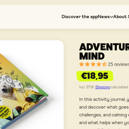
Discover the app
News
About S
ADVENTUR
MIND
Add disc
25 review
Total
€18,95
Incl. BTW.
Shipping
calculated 
In this activity journal,
and discover what goes
challenges, and calming 
and what helps when you'