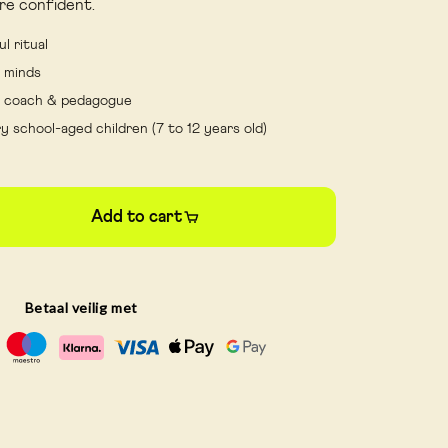
ore confident.
l ritual
s minds
ld coach & pedagogue
 school-aged children (7 to 12 years old)
Add to cart
Betaal veilig met