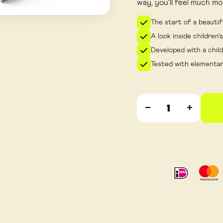
way, you'll feel much m
The start of a beautifu
A look inside children'
Developed with a chi
Tested with elementary
−
+